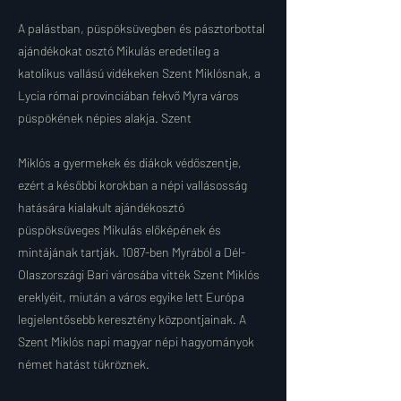
A palástban, püspöksüvegben és pásztorbottal
ajándékokat osztó Mikulás eredetileg a
katolikus vallású vidékeken Szent Miklósnak, a
Lycia római provinciában fekvő Myra város
püspökének népies alakja. Szent
Miklós a gyermekek és diákok védőszentje,
ezért a későbbi korokban a népi vallásosság
hatására kialakult ajándékosztó
püspöksüveges Mikulás előképének és
mintájának tartják. 1087-ben Myrából a Dél-
Olaszországi Bari városába vitték Szent Miklós
ereklyéit, miután a város egyike lett Európa
legjelentősebb keresztény központjainak. A
Szent Miklós napi magyar népi hagyományok
német hatást tükröznek.