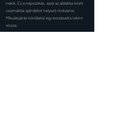
nekik. Ez a népszokás, azaz az ablakba kitett
csizmákba ajándékot helyező titokzatos
Mikulásjárás körülbelül egy évszázadra tekint
vissza.
Magyar nyelvterületen Mikulás alakjára
használatos az újabb keletű, a szélesebb körben
csak az 1950-es évek óta elterjedt, Télapó
elnevezés is, ami feltételezhetően teljesen
téves összemosása a különböző kultúrkörök
hagyományainak. A képzeletbeli ajándékosztó
alakjának elnevezésére régóta használt
„Mikulás” elnevezés 1856-tól eredeztethető és
egy olyan „lény”, illetve népi mesealak
elnevezése, aki december 6-án, Szent Miklós
napján megajándékozza a gyermekeket.
Share