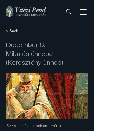
Vitézi Rend
EGYESÜLT KIRÁLYSÁG
< Back
December 6.
Mikulás ünnepe
(Keresztény ünnep)
(Szent Miklós püspök ünnepén.)