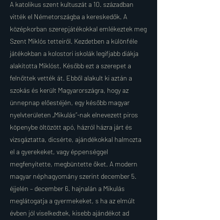
A katolikus szent kultuszát a 10. században
vitték el Németországba a kereskedők. A
középkorban szerepjátékokkal emlékeztek meg
Szent Miklós tetteiről. Kezdetben a különféle
játékokban a kolostori iskolák legifjabb diákja
alakította Miklóst. Később ezt a szerepet a
felnőttek vették át. Ebből alakult ki aztán a
szokás és került Magyarországra, hogy az
ünnepnap előestéjén, egy később magyar
nyelvterületen „Mikulás”-nak elnevezett piros
köpenybe öltözött apó, házról házra járt és
vizsgáztatta, dicsérte, ajándékokkal halmozta
el a gyerekeket, vagy éppenséggel
megfenyítette, megbüntette őket. A modern
magyar néphagyomány szerint december 5.
éjjelén – december 6. hajnalán a Mikulás
meglátogatja a gyermekeket, s ha az elmúlt
évben jól viselkedtek, kisebb ajándékot ad