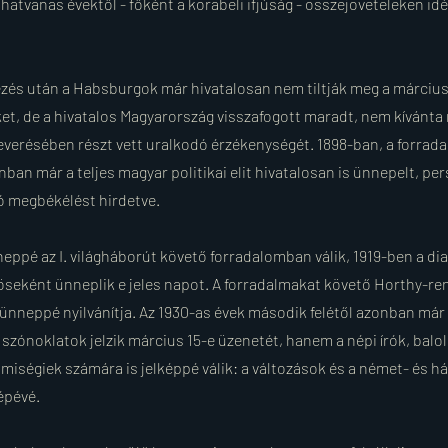
hatvanas évektől - főként a korabeli ifjúság - összejöveteleken idéz
ezés után a Habsburgok már hivatalosan nem tiltják meg a március
, de a hivatalos Magyarország visszafogott maradt, nem kívánta
verésében részt vett uralkodó érzékenységét. 1898-ban, a forrada
ban már a teljes magyar politikai elit hivatalosan is ünnepelt, per
ó megbékélést hirdetve.
neppé az I. világháborút követő forradalomban válik, 1919-ben a d
seként ünneplik e jeles napot. A forradalmakat követő Horthy-re
 ünneppé nyilvánítja. Az 1930-as évek második felétől azonban má
szónoklatok jelzik március 15-e üzenetét, hanem a népi írók, balold
elmiségiek számára is jelképpé válik: a változások és a német- és 
épévé.