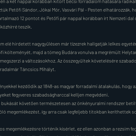
-én a két nappal korábban kitört bécsi forradalom hatására radik
ztük Petőfi Sándor, Jókai Mór, Vasvári Pál - Pesten elhatározzák, h
artalmazó 12 pontot és Petőfi pár nappal korábban írt Nemzeti dal 
közhírré teszik.
 elé hirdetett nagygyűlésen már tízezrek hallgatják lelkes egyeté
őfi költeményét, majd a tömeg Budára vonulva a megrémült Helyt
 megszerzi a változásokhoz. Az összegyűltek követelésére szabad
radalmár Táncsics Mihályt.
nyekkel kezdődik az 1848-as magyar forradalmi átalakulás, hogy az
yeket fegyveres szabadságharccal kelljen megvédeni.
 bukását követően természetesen az önkényuralmi rendszer betilt
ló megemlékezést, így arra csak legfeljebb titokban keríthettek so
s megemlékezésre történik kísérlet, ez ellen azonban a rezsim fegy