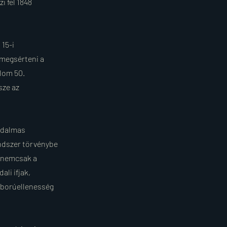
i fel 1848
 15-i
 megsérteni a
lom 50.
sze az
iadalmas
ndszer törvénybe
r nemcsak a
ali ifjak,
háborúellenesség