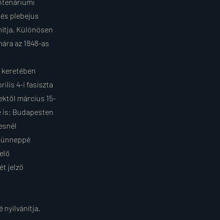
entenáriumi
 és plebejus
nítja. Különösen
mára az 1848-as
y keretében
lis 4-i fasiszta
ektől március 15-
e is: Budapesten
esnél
i ünneppé
elő
t jelző
nyilvánítja.