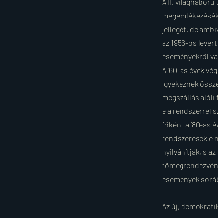
A II. világhábor
megemlékezéséket
jellegét, de amb
az 1956-os lever
eseményekről va
A ’60-as évek vég
igyekeznek össze
megszállás alóli
e a rendszerrel 
főként a ’80-as 
rendszeresek e n
nyilvánítják, s 
tömegrendezvény
események sorá
Az új, demokrati