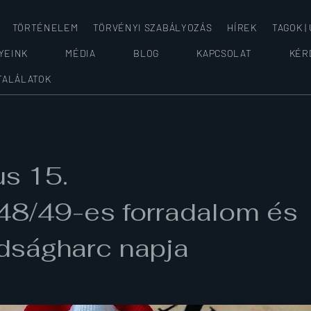
TÖRTÉNELEM
TÖRVÉNYI SZABÁLYOZÁS
HÍREK
TAGOK |
YEINK
MÉDIA
BLOG
KAPCSOLAT
KÉR
TALÁLATOK
us 15.
48/49-es forradalom és
dságharc napja