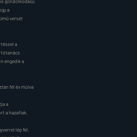
ális gondolkodású
ogy a
című versét
rtéssel a
artótanács
on engedik a
tán fél év múlva
ja a
rt a hazafiak.
verrel lép fel.