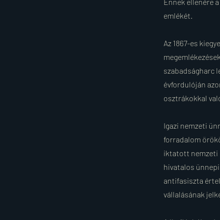
Ennek ellenére a 
emlékét.
Az 1867-es kiegy
megemlékezéseket
szabadságharc le
évfordulóján azon
osztrákokkal val
Igazi nemzeti ün
forradalom örökö
iktatott nemzeti
hivatalos ünnepi 
antifasiszta ért
vállalásának jelk