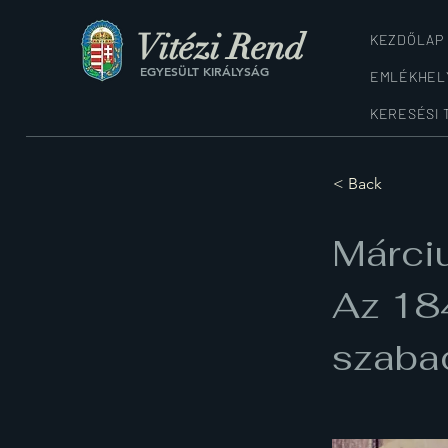
Vitézi Rend
KEZDŐLAP
EGYESÜLT KIRÁLYSÁG
EMLÉKHEL
KERESÉSI 
< Back
Márci
Az 18
szaba