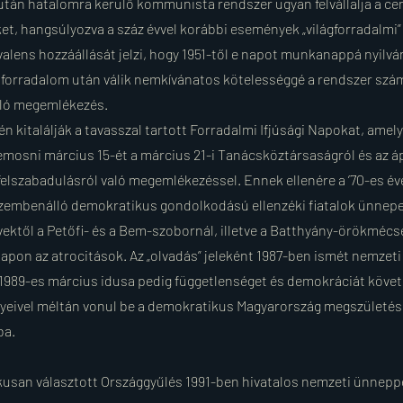
ú után hatalomra kerülő kommunista rendszer ugyan felvállalja a c
, hangsúlyozva a száz évvel korábbi események „világforradalmi”
ivalens hozzáállását jelzi, hogy 1951-től e napot munkanappá nyilvá
t forradalom után válik nemkívánatos kötelességgé a rendszer szá
ló megemlékezés.
én kitalálják a tavasszal tartott Forradalmi Ifjúsági Napokat, amel
mosni március 15-ét a március 21-i Tanácsköztársaságról és az ápri
 felszabadulásról való megemlékezéssel. Ennek ellenére a ’70-es év
szembenálló demokratikus gondolkodású ellenzéki fiatalok ünnep
évektől a Petőfi- és a Bem-szobornál, illetve a Batthyány-örökmécs
apon az atrocitások. Az „olvadás” jeleként 1987-ben ismét nemzet
az 1989-es március idusa pedig függetlenséget és demokráciát követ
eivel méltán vonul be a demokratikus Magyarország megszületésé
ba.
kusan választott Országgyűlés 1991-ben hivatalos nemzeti ünneppé 