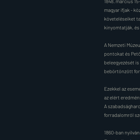
1848. március 15
magyar ifjak - kö
követeléseiket t
kinyomtatják, és 
A Nemzeti Múzeum
pontokat és Pet
beleegyezését is
bebörtönzött for
Ezekkel az esemé
az elért eredmén
A szabadságharc
forradalomról szó
1860-ban nyilváno