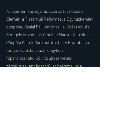
Az ökumenikus egyházi szertartást Kocsis
Elemér, a Tiszántúli Református Egyházkerület
püspöke, Szalai Pál kenderesi lelkipásztor, és
Seregély István egri érsek, a Magyar Katolikus
Püspöki Kar elnöke mutatta be. A kriptában a
tengerészek búcsúztak egykori
főparancsnokuktól. Az újratemetés
záróaktusaként koszorúkat helyeztek el a
kápolnában – koszorút küldött Kenderesre
Antall József miniszterelnök -, majd a
végtisztességet tévő gyülekezet elénekelte a
Himnuszt.
Az egykori kenderesi Horthy-kastély parkjában
felavatták Horthy egyenruhás bronz
mellszobrát.
Nézze meg a teljes videót a YouTube