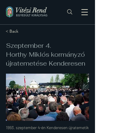
Vitézi Rend
EGYESÜLT KIRÁLYSÁG
< Back
Szeptember 4.
Horthy Miklós kormányzó
újratemetése Kenderesen
1993. szeptember 4-én Kenderesen újratemetik