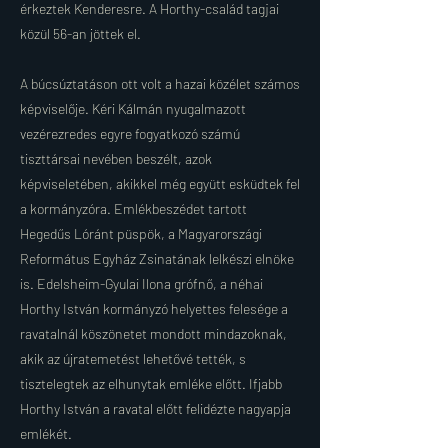
érkeztek Kenderesre. A Horthy-család tagjai
közül 56-an jöttek el.
A búcsúztatáson ott volt a hazai közélet számos
képviselője. Kéri Kálmán nyugalmazott
vezérezredes egyre fogyatkozó számú
tiszttársai nevében beszélt, azok
képviseletében, akikkel még együtt esküdtek fel
a kormányzóra. Emlékbeszédet tartott
Hegedűs Lóránt püspök, a Magyarországi
Református Egyház Zsinatának lelkészi elnöke
is. Edelsheim-Gyulai Ilona grófnő, a néhai
Horthy István kormányzó helyettes felesége a
ravatalnál köszönetet mondott mindazoknak,
akik az újratemetést lehetővé tették, s
tisztelegtek az elhunytak emléke előtt. Ifjabb
Horthy István a ravatal előtt felidézte nagyapja
emlékét.