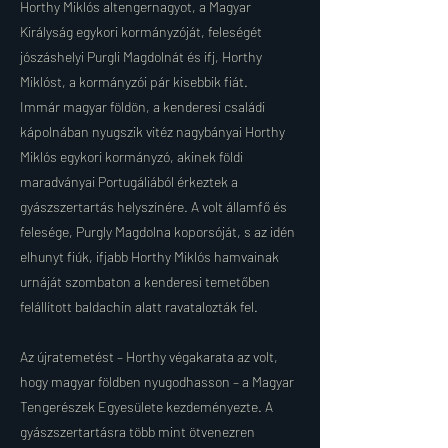
Horthy Miklós altengernagyot, a Magyar
Királyság egykori kormányzóját, feleségét
jószáshelyi Purgli Magdolnát és ifj, Horthy
Miklóst, a kormányzói pár kisebbik fiát.
Immár magyar földön, a kenderesi családi
kápolnában nyugszik vitéz nagybányai Horthy
Miklós egykori kormányzó, akinek földi
maradványai Portugáliából érkeztek a
gyászszertartás helyszínére. A volt államfő és
felesége, Purgly Magdolna koporsóját, s az idén
elhunyt fiúk, ifjabb Horthy Miklós hamvainak
urnáját szombaton a kenderesi temetőben
felállított baldachin alatt ravatalozták fel.
Az újratemetést – Horthy végakarata az volt,
hogy magyar földben nyugodhasson – a Magyar
Tengerészek Egyesülete kezdeményezte. A
gyászszertartásra több mint ötvenezren