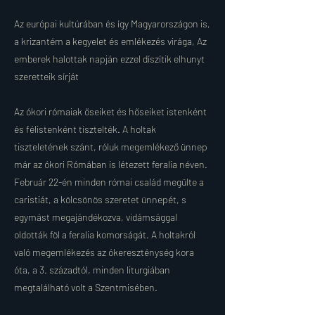
Az európai kultúrában és így Magyarországon is,
a krizantém a kegyelet és emlékezés virága, Az
emberek halottak napján ezzel díszítik elhunyt
szeretteik sírját
Az ókori rómaiak őseiket és hőseiket istenként
és félistenként tisztelték. A holtak
tiszteletének szánt, róluk megemlékező ünnep
már az ókori Rómában is létezett feralia néven.
Február 22-én minden római család megülte a
caristiát, a kölcsönös szeretet ünnepét, s
egymást megajándékozva, vidámsággal
oldották föl a feralia komorságát. A holtakról
való megemlékezés az ókereszténység kora
óta, a 3. századtól, minden liturgiában
megtalálható volt a Szentmisében.