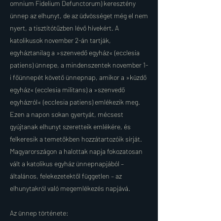
omnium Fidelium Defunctorum) keresztény
ünnep az elhunyt, de az üdvösséget még el nem
nyert, a tisztítótűzben lévő hívekért. A
katolikusok november 2-án tartják,
egyháztanilag a »szenvedő egyház« (ecclesia
patiens) ünnepe, a mindenszentek november 1-
i főünnepét követő ünnepnap, amikor a »küzdő
egyház« (ecclesia militans) a »szenvedő
egyházról« (ecclesia patiens) emlékezik meg.
Ezen a napon sokan gyertyát, mécsest
gyújtanak elhunyt szeretteik emlékére, és
felkeresik a temetőkben hozzátartozóik sírját.
Magyarországon a halottak napja fokozatosan
vált a katolikus egyház ünnepnapjából –
általános, felekezetektől független – az
elhunytakról való megemlékezés napjává.
Az ünnep története: