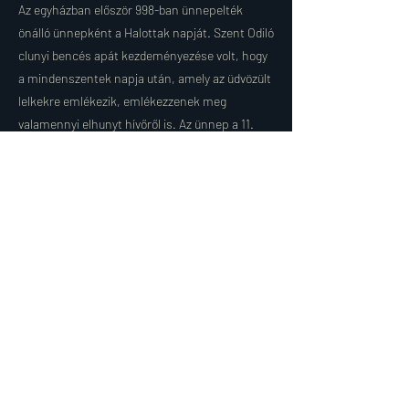
Az egyházban először 998-ban ünnepelték
önálló ünnepként a Halottak napját. Szent Odiló
clunyi bencés apát kezdeményezése volt, hogy
a mindenszentek napja után, amely az üdvözült
lelkekre emlékezik, emlékezzenek meg
valamennyi elhunyt hívőről is. Az ünnep a 11.
században terjedt el széles körben, s a 14.
században vált hivatalossá. A halottak napján
mondott imádság a Halottak olvasója, amely öt
tizedből áll, Jézus öt sebének emlékezetére. Az
elhunyt szeretteinkről való megemlékezés, az
értük való közbenjárás a purgatórium
(tisztítótűz) -beli szenvedéseik enyhítésére
katolikus hittételen alapul. Vigasztalást nyújt a
hátramaradottaknak, hogy így tehetnek valamit
elköltözött szeretteikért imával, vezekléssel,
szentmisével. A halottak napi gyászmisék az
örök életről és a feltámadásról szólnak.