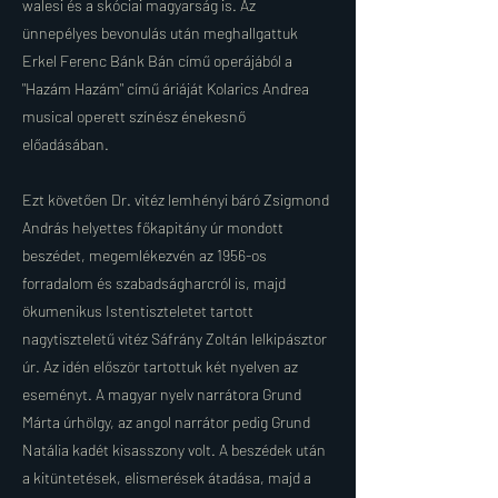
walesi és a skóciai magyarság is. Az
ünnepélyes bevonulás után meghallgattuk
Erkel Ferenc Bánk Bán című operájából a
"Hazám Hazám" című áriáját Kolarics Andrea
musical operett színész énekesnő
előadásában.
Ezt követően Dr. vitéz lemhényi báró Zsigmond
András helyettes főkapitány úr mondott
beszédet, megemlékezvén az 1956-os
forradalom és szabadságharcról is, majd
ökumenikus Istentiszteletet tartott
nagytiszteletű vitéz Sáfrány Zoltán lelkipásztor
úr. Az idén először tartottuk két nyelven az
eseményt. A magyar nyelv narrátora Grund
Márta úrhölgy, az angol narrátor pedig Grund
Natália kadét kisasszony volt. A beszédek után
a kitüntetések, elismerések átadása, majd a