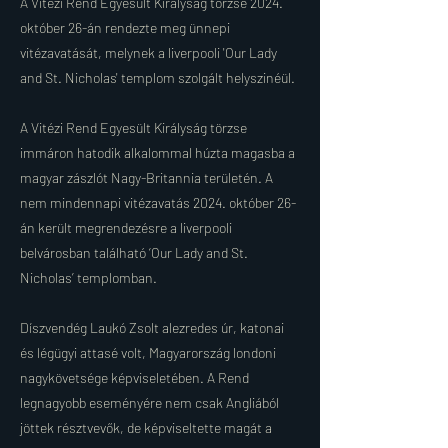
A Vitézi Rend Egyesült Királyság törzse 2024.
október 26-án rendezte meg ünnepi
vitézavatását, melynek a liverpooli 'Our Lady
and St. Nicholas' templom szolgált helyszinéül.
A Vitézi Rend Egyesült Királyság törzse
immáron hatodik alkalommal húzta magasba a
magyar zászlót Nagy-Britannia területén. A
nem mindennapi vitézavatás 2024. október 26-
án került megrendezésre a liverpooli
belvárosban található ‘Our Lady and St.
Nicholas’ templomban.
Díszvendég Laukó Zsolt alezredes úr, katonai
és légügyi attasé volt, Magyarország londoni
nagykövetsége képviseletében. A Rend
legnagyobb eseményére nem csak Angliából
jöttek résztvevők, de képviseltette magát a