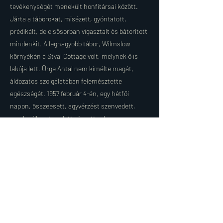
tevékenységét menekült honfitársai között.
Járta a táborokat, misézett, gyóntatott,
prédikált, de elsősorban vigasztalt és bátorított
mindenkit. A legnagyobb tábor, Wilmslow
környékén a Styal Cottage volt, melynek ő is
lakója lett. Ürge Antal nem kímélte magát,
áldozatos szolgálatában felemésztette
egészségét. 1957 február 4-én, egy hétfői
napon, összeesett, agyvérzést szenvedett,
amely pillanatok alatt végzett vele.
Wilmslowban helyezték örök nyugalomra. Ürge
atya az 1956-os emigránsok első halottja volt
Észak-Angliában. Emléküket megőrizzük!
Vitéz Babenyecz Attila székkapitány úr
záróbeszéde után az újonnan avatott vitézek
nevében, vitéz Simon Richárd Róbert
emelkedett szóra, majd Dörner Győrgy, 1956 a