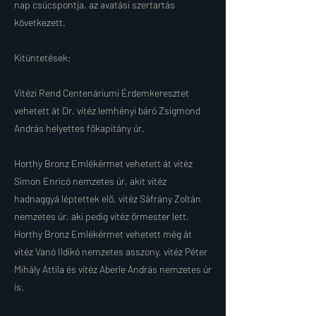
nap csúcspontja, az avatási szertartás
következett.
Kitüntetések:
Vitézi Rend Centenáriumi Érdemkeresztet
vehetett át Dr. vitéz lemhényi báró Zsigmond
András helyettes főkapitány úr.
Horthy Bronz Emlékérmet vehetett át vitéz
Simon Enricó nemzetes úr, akit vitéz
hadnaggyá léptettek elő, vitéz Sáfrány Zoltán
nemzetes úr, aki pedig vitéz őrmester lett.
Horthy Bronz Emlékérmet vehetett még át
vitéz Vanó Ildikó nemzetes asszony, vitéz Péter
Mihály Attila és vitéz Aberle András nemzetes úr
is.