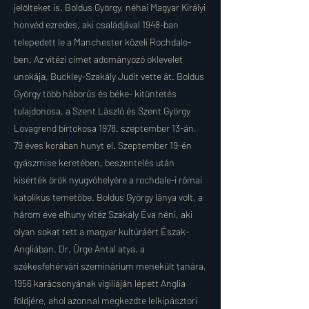
jelölteket is. Boldus György, néhai Magyar Királyi
honvéd ezredes, aki családjával 1948-ban
telepedett le a Manchester közeli Rochdale-
ben. Az vitézi címet adományozó oklevelet
unokája, Buckley-Szakály Judit vette át. Boldus
György több háborús és béke- kitüntetés
tulajdonosa, a Szent László és Szent György
Lovagrend birtokosa 1978. szeptember 13-án,
79 éves korában hunyt el. Szeptember 19-én
gyászmise keretében, beszentelés után
kisérték örök nyugvóhelyére a rochdale-i római
katolikus temetőbe. Boldus György lánya volt, a
három éve elhuny vitéz Szakály Éva néni, aki
olyan sokat tett a magyar kultúráért Észak-
Angliában. Dr. Ürge Antal atya, a
székesfehérvári szeminárium menekült tanára,
1956 karácsonyának vigiliáján lépett Anglia
földjére, ahol azonnal megkezdte lelkipásztori