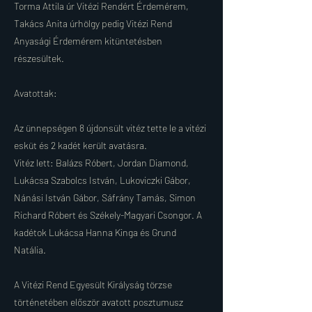
Torma Attila úr Vitézi Rendért Érdemérem,
Takács Anita úrhölgy pedig Vitézi Rend
Anyasági Érdemérem kitüntetésben
részesültek.
Avatottak:
Az ünnepségen 8 újdonsült vitéz tette le a vitézi
esküt és 2 kadét került avatásra.
Vitéz lett: Balázs Róbert, Jordan Diamond,
Lukácsa Szabolcs István, Lukoviczki Gábor,
Nánási István Gábor, Sáfrány Tamás, Simon
Richard Róbert és Székely-Magyari Csongor. A
kadétok Lukácsa Hanna Kinga és Grund
Natália.
A Vitézi Rend Egyesült Királyság törzse
történetében először avatott posztumusz