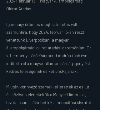
2024 Február 13. - Magyar Állampolgársági
Okirat Átadás
Igen nagy öröm és megtiszteltetés volt
számunkra, hogy 2024. február 13-án részt
vehettünk Liverpoolban, a magyar
állampolgársági okirat átadási ceremónián. Dr.
v. Lemhényi báró Zsigmond András több éve
indította el a magyar állampolgárság igénylést
kedves feleségének és két unokájának.
Miután könnyező szemekkel letették az esküt
és közösen elénekeltük a Magyar Himnuszt,
hivatalosan is átvehették a honosítási okiratot
Dr. Riskó-Nagy László Főkonzul úrtól. Szívből
gratulálunk!
Share