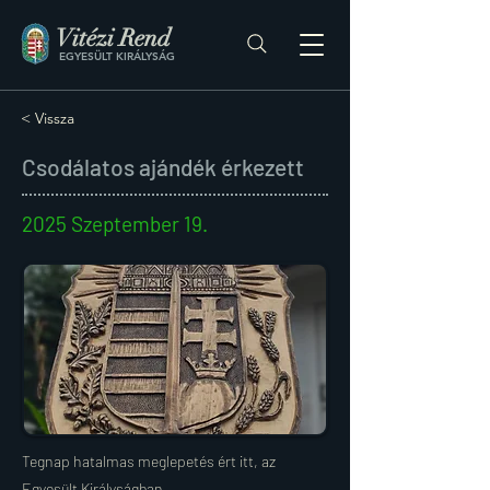
Vitézi Rend
EGYESÜLT KIRÁLYSÁG
< Vissza
Csodálatos ajándék érkezett
2025 Szeptember 19.
Tegnap hatalmas meglepetés ért itt, az
Egyesült Királyságban.