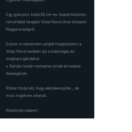
Egy gyönyörű, közel 60 cm-es, kézzel készített,
tömörfából faragott Vitézi Rend címer érkezett
Magyarországról.
Ezúton is szeretném szívből megköszönni a
Vitézi Rend nevében ezt a különleges és
megható ajándékot
v. Nánási István nemzetes úrnak és kedves
feleségének.
Ritkán fordul elő, hogy elérzékenyülök… de
most majdnem sikerült.
Köszönjük szépen!
v. Babenyecz Attila Egyesült Királyság