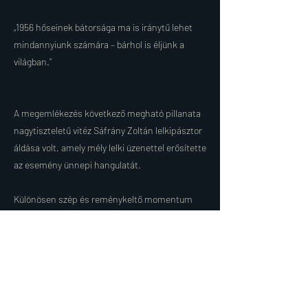
„1956 hőseinek bátorsága ma is iránytű lehet
mindannyiunk számára – bárhol is éljünk a
világban.”
A megemlékezés következő megható pillanata
nagytiszteletű vitéz Sáfrány Zoltán lelkipásztor
áldása volt, amely mély lelki üzenettel erősítette
az esemény ünnepi hangulatát.
Különösen szép és reménykeltő momentum
volt, amikor mindössze öt éves Sáfrány Lelle
szavalta el versét, jelképezve, hogy az 1956-os
forradalom emléke a legfiatalabb generáció
szívében is tovább él. Őt Bátori Zsolt követte
egy megindító verssel, amely méltón idézte fel a
forradalom hősiességét és áldozatát.