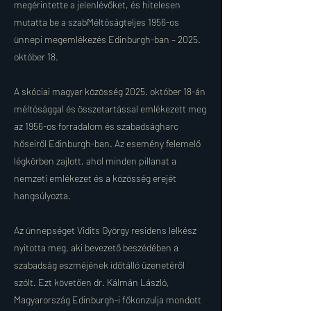
megérintette a jelenlévőket, és hitelesen
mutatta be a szabMéltóságteljes 1956-os
ünnepi megemlékezés Edinburgh-ban – 2025.
október 18.
A skóciai magyar közösség 2025. október 18-án
méltósággal és összetartással emlékezett meg
az 1956-os forradalom és szabadságharc
hőseiről Edinburgh-ban. Az esemény felemelő
légkörben zajlott, ahol minden pillanat a
nemzeti emlékezet és a közösség erejét
hangsúlyozta.
Az ünnepséget Vidits György residens lelkész
nyitotta meg, aki bevezető beszédében a
szabadság eszméjének időtálló üzenetéről
szólt. Ezt követően dr. Kálmán László,
Magyarország Edinburgh-i főkonzulja mondott