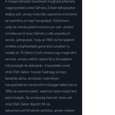
A megemlékezés következő megható pillanata
nagytiszteletű vitéz Sáfrány Zoltán lelkipásztor
áldása volt, amely mély lelki üzenettel erősítette
az esemény ünnepi hangulatát. Különösen
szép és reménykeltő momentum volt, amikor
mindössze öt éves Sáfrány Lelle szavalta el
versét, jelképezve, hogy az 1956-os forradalom
emléke a legfiatalabb generáció szívében is
tovább él. Őt Bátori Zsolt követte egy megindító
verssel, amely méltón idézte fel a forradalom
hősiességét és áldozatát. A beszédek sorát
vitéz Oláh Gábor, huszár hadnagy ünnepi
beszéde zárta, amelyben személyes
hangvétellel és történelmi hűséggel idézte fel az
1956-os eseményeket, valamint azok máig ható
jelentőségét. Az ünnepség kiemelt része volt
vitéz Oláh Gábor díjazott 56-os
dokumentumfilmjének vetítése, amely mélyen