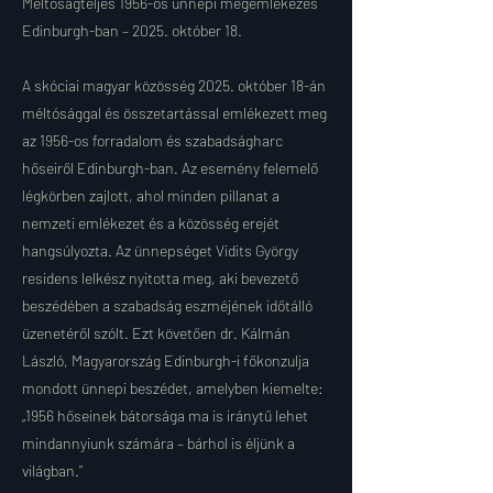
Méltóságteljes 1956-os ünnepi megemlékezés
Edinburgh-ban – 2025. október 18.
A skóciai magyar közösség 2025. október 18-án
méltósággal és összetartással emlékezett meg
az 1956-os forradalom és szabadságharc
hőseiről Edinburgh-ban. Az esemény felemelő
légkörben zajlott, ahol minden pillanat a
nemzeti emlékezet és a közösség erejét
hangsúlyozta. Az ünnepséget Vidits György
residens lelkész nyitotta meg, aki bevezető
beszédében a szabadság eszméjének időtálló
üzenetéről szólt. Ezt követően dr. Kálmán
László, Magyarország Edinburgh-i főkonzulja
mondott ünnepi beszédet, amelyben kiemelte:
„1956 hőseinek bátorsága ma is iránytű lehet
mindannyiunk számára – bárhol is éljünk a
világban.”