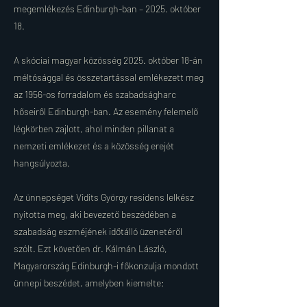
megemlékezés Edinburgh-ban – 2025. október
18.
A skóciai magyar közösség 2025. október 18-án
méltósággal és összetartással emlékezett meg
az 1956-os forradalom és szabadságharc
hőseiről Edinburgh-ban. Az esemény felemelő
légkörben zajlott, ahol minden pillanat a
nemzeti emlékezet és a közösség erejét
hangsúlyozta.
Az ünnepséget Vidits György residens lelkész
nyitotta meg, aki bevezető beszédében a
szabadság eszméjének időtálló üzenetéről
szólt. Ezt követően dr. Kálmán László,
Magyarország Edinburgh-i főkonzulja mondott
ünnepi beszédet, amelyben kiemelte: