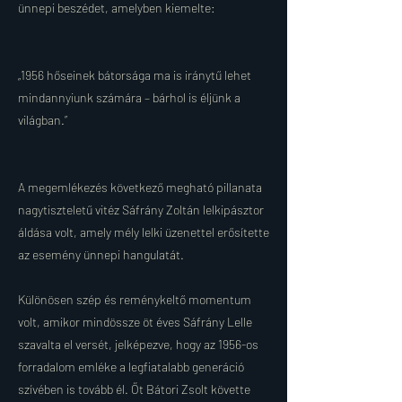
ünnepi beszédet, amelyben kiemelte:
„1956 hőseinek bátorsága ma is iránytű lehet
mindannyiunk számára – bárhol is éljünk a
világban.”
A megemlékezés következő megható pillanata
nagytiszteletű vitéz Sáfrány Zoltán lelkipásztor
áldása volt, amely mély lelki üzenettel erősítette
az esemény ünnepi hangulatát.
Különösen szép és reménykeltő momentum
volt, amikor mindössze öt éves Sáfrány Lelle
szavalta el versét, jelképezve, hogy az 1956-os
forradalom emléke a legfiatalabb generáció
szívében is tovább él. Őt Bátori Zsolt követte