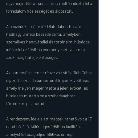
egy megindító verssel, amely méltón idézte fel a
forradalom hősiességét és áldozatát.
A beszédek sorát vitéz Oláh Gábor, huszár
hadnagy ünnepi beszéde zárta, amelyben
személyes hangvétellel és történelmi hűséggel
idézte fel az 1956-os eseményeket, valamint
azok máig ható jelentőségét.
Az ünnepség kiemelt része volt vitéz Oláh Gábor
díjazott 56-os dokumentumfilmjének vetítése,
amely mélyen megérintette a jelenlévőket, és
hitelesen mutatta be a szabadságharc
történelmi pillanatait.
A rendezvény ideje alatt megtekinthető volt a 17
darabból álló, különleges 1956-os kiállítás,
amelyeMéltóságteljes 1956-os ünnepi