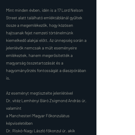
Mint minden évben, idén is a 17 Lord Nelson
Street alatt található emléktáblánál gyűltek
össze a megemlékezők, hogy közösen
hajtsanak fejet nemzeti történelmünk
kiemelkedő alakjai előtt. Az ünnepség során a
jelenlévők nemcsak a múlt eseményeire
emlékeztek, hanem megerősítették a
magyarság összetartozását és a
hagyományőrzés fontosságát a diaszpórában
is.
Az eseményt megtisztelte jelenlétével
Dr. vitéz Lemhényi Báró Zsigmond András úr,
valamint
a Manchesteri Magyar Főkonzulátus
képviseletében
Dr. Riskó-Nagy László főkonzul úr, akik