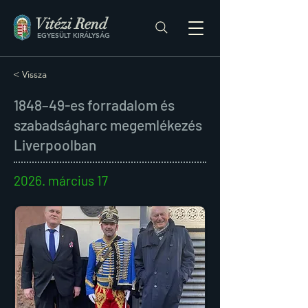
Vitézi Rend
EGYESÜLT KIRÁLYSÁG
< Vissza
1848–49-es forradalom és
szabadságharc megemlékezés
Liverpoolban
2026. március 17