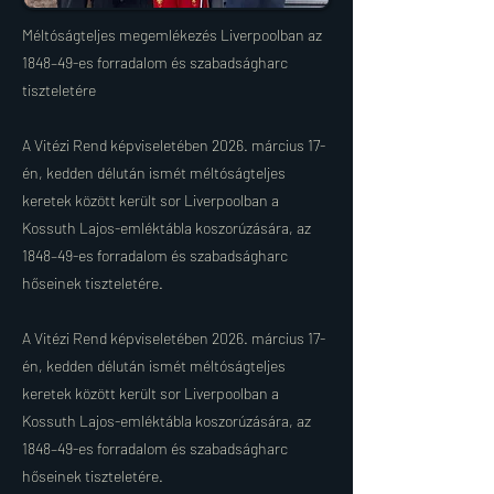
Méltóságteljes megemlékezés Liverpoolban az
1848–49-es forradalom és szabadságharc
tiszteletére
A Vitézi Rend képviseletében 2026. március 17-
én, kedden délután ismét méltóságteljes
keretek között került sor Liverpoolban a
Kossuth Lajos-emléktábla koszorúzására, az
1848–49-es forradalom és szabadságharc
hőseinek tiszteletére.
A Vitézi Rend képviseletében 2026. március 17-
én, kedden délután ismét méltóságteljes
keretek között került sor Liverpoolban a
Kossuth Lajos-emléktábla koszorúzására, az
1848–49-es forradalom és szabadságharc
hőseinek tiszteletére.