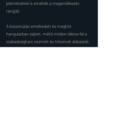
jelenlétükkel is emelték a megemlékezés
rangját.
A koszorúzás emelkedett és meghitt
hangulatban zajlott, méltó módon idézve fel a
szabadságharc eszméit és hőseinek áldozatát.
A nemzeti színű szalagokkal díszített koszorú
elhelyezése jelképesen is kifejezte
tiszteletünket és elkötelezettségünket múltunk
megőrzése iránt.
Az ünnepséget követően a résztvevők a The
Liner Hotel éttermében gyűltek össze, ahol
kötetlen beszélgetés keretében volt lehetőség a
személyes találkozásokra, a közösségi
kapcsolatok erősítésére és a megemlékezés
gondolatainak továbbvitelére.