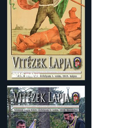
XXV. évfolyam I. szám
2019 május