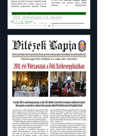
XIX. évfolyam I-II. szám
2013 december