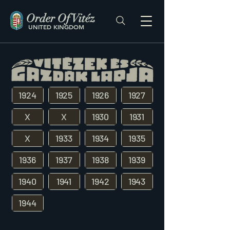
Order Of Vitéz
UNITED KINGDOM
1924
1925
1926
1927
X
X
1930
1931
X
1933
1934
1935
1936
1937
1938
1939
1940
1941
1942
1943
1944