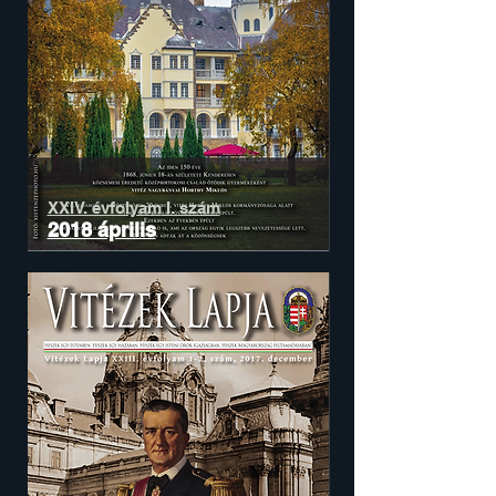
XXIV. évfolyam
I. szám
2018 április