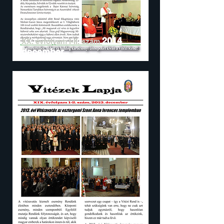
2014
XX. évfolyam I-II. szám
december