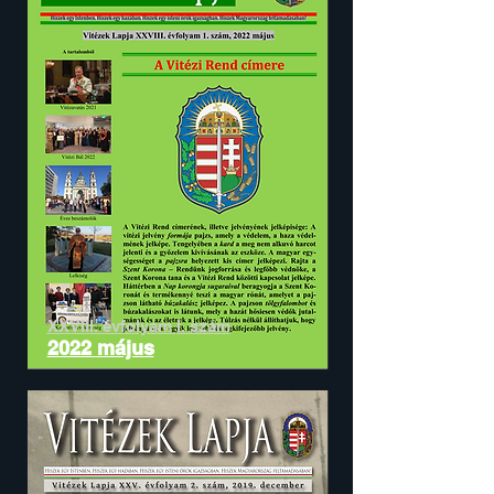
XXVIII. évfolyam I. szám
2022 május