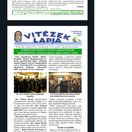
XVII. évfolyam I-II. szám
2011 december