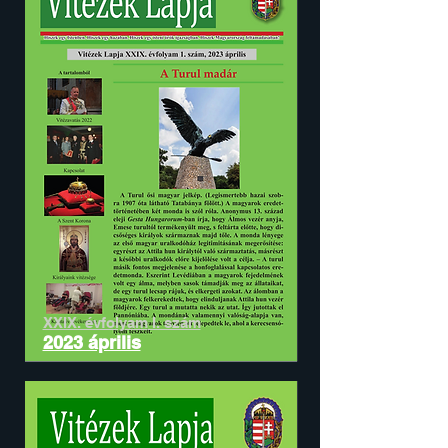
XXIX. évfolyam
I. szám
2023 április