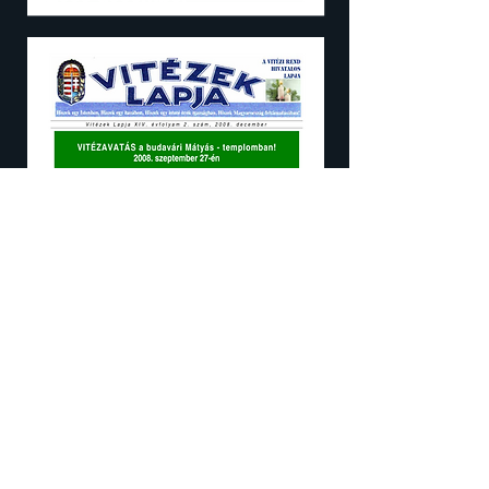
XIV. évfolyam II. szám
2008 december