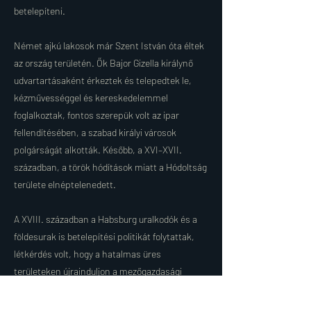
betelepíteni.
Német ajkú lakosok már Szent István óta éltek
az ország területén. Ők Bajor Gizella királynő
udvartartásaként érkeztek és telepedtek le,
kézművességgel és kereskedelemmel
foglalkoztak, fontos szerepük volt az ipar
fellendítésében, a szabad királyi városok
polgárságát alkották. Később, a XVI–XVII.
században, a török hódítások miatt a Hódoltság
területe elnéptelenedett.
A XVIII. században a Habsburg uralkodók és a
földesurak is betelepítési politikát folytattak,
létkérdés volt, hogy a hatalmas üres
területeken újrainduljon a mezőgazdasági
termelés és az élet. Ezt a feladatot kapták az
akkor betelepített nemzetiségek, így a német