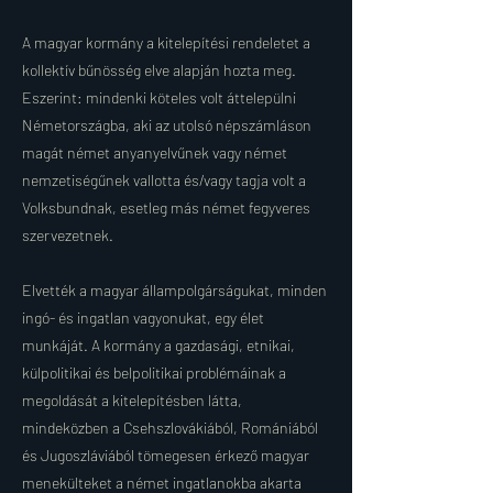
A magyar kormány a kitelepítési rendeletet a
kollektív bűnösség elve alapján hozta meg.
Eszerint: mindenki köteles volt áttelepülni
Németországba, aki az utolsó népszámláson
magát német anyanyelvűnek vagy német
nemzetiségűnek vallotta és/vagy tagja volt a
Volksbundnak, esetleg más német fegyveres
szervezetnek.
Elvették a magyar állampolgárságukat, minden
ingó- és ingatlan vagyonukat, egy élet
munkáját. A kormány a gazdasági, etnikai,
külpolitikai és belpolitikai problémáinak a
megoldását a kitelepítésben látta,
mindeközben a Csehszlovákiából, Romániából
és Jugoszláviából tömegesen érkező magyar
menekülteket a német ingatlanokba akarta