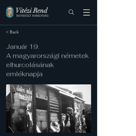
Vitézi Rend
EGYESÜLT KIRÁLYSÁG
< Back
Január 19.
A magyarországi németek
elhurcolásának
emléknapja