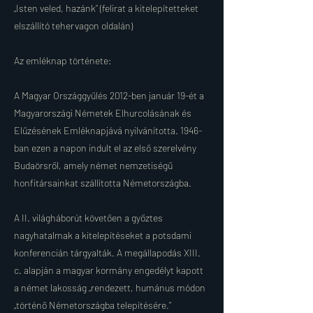
„Isten veled, hazánk” (felirat a kitelepítetteket
elszállító tehervagon oldalán)
Az emléknap története:
A Magyar Országgyűlés 2012-ben január 19-ét a
Magyarországi Németek Elhurcolásának és
Elűzésének Emléknapjává nyilvánította. 1946-
ban ezen a napon indult el az első szerelvény
Budaörsről, amely német nemzetiségű
honfitársainkat szállította Németországba.
A II. világháborút követően a győztes
nagyhatalmak a kitelepítéseket a potsdami
konferencián tárgyalták. A megállapodás XIII.
c. alapján a magyar kormány engedélyt kapott
a német lakosság „rendezett, humánus módon
„történő Németországba telepítésére.”