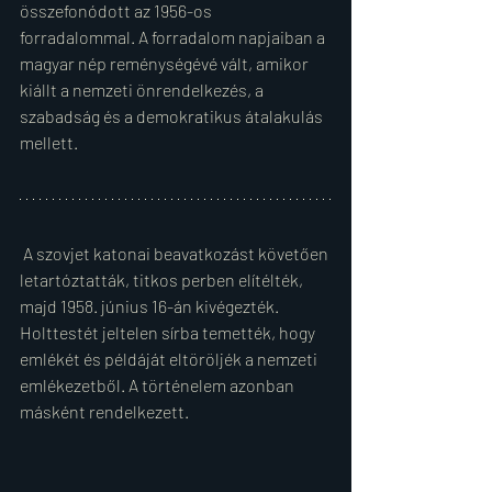
összefonódott az 1956-os 
forradalommal. A forradalom napjaiban a 
magyar nép reménységévé vált, amikor 
kiállt a nemzeti önrendelkezés, a 
szabadság és a demokratikus átalakulás 
mellett.
 A szovjet katonai beavatkozást követően 
letartóztatták, titkos perben elítélték, 
majd 1958. június 16-án kivégezték. 
Holttestét jeltelen sírba temették, hogy 
emlékét és példáját eltöröljék a nemzeti 
emlékezetből. A történelem azonban 
másként rendelkezett.