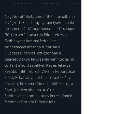
Nagy Imrét 1958. június 16-án hajnalban a 
kivégzetteket – hogy nyughelyüket senki 
ne ismerje és látogathassa – az Országos 
Börtön sétálóudvarán földelték el, a 
földhányást lommal fedték be. 
Az országgal másnap tudatták a 
kivégzések tényét, azt azonban a 
beavatottakon kívül senki nem tudta, mi 
történt a holttestekkel. Két és fél évvel 
később, 1961. február 24-én a koporsókat 
kiásták, kátránypapírba drótozták és a 
közeli Új köztemetőben földelték el újra 
őket, jeltelen sírokba. A sírok 
fedőneveket kaptak, Nagy Imre sírjának 
fedőneve Borbíró Piroska lett.