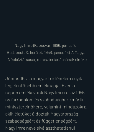
Nagy Imre (Kaposvár, 1896. június 7. – 
Budapest, X. kerület, 1958. június 16)  
A Magyar 
Népköztársaság minisztertanácsának elnöke
Június 16-a a magyar történelem egyik 
legjelentősebb emléknapja. Ezen a 
napon emlékezünk Nagy Imrére, az 1956-
os forradalom és szabadságharc mártír 
miniszterelnökére, valamint mindazokra, 
akik életüket áldozták Magyarország 
szabadságáért és függetlenségéért.
Nagy Imre neve elválaszthatatlanul 