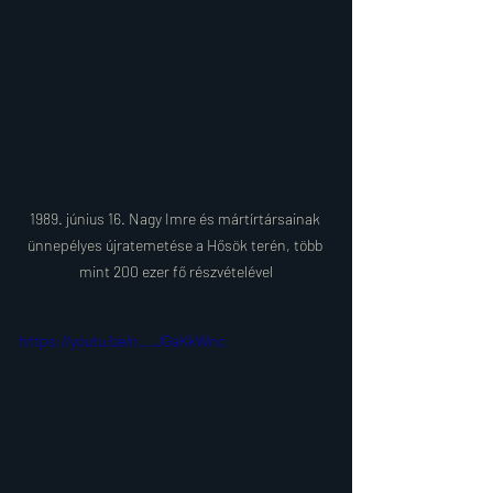
1989. június 16. Nagy Imre és mártírtársainak 
ünnepélyes újratemetése a Hősök terén, több 
mint 200 ezer fő részvételével
https://youtu.be/n__JGaKkWnc