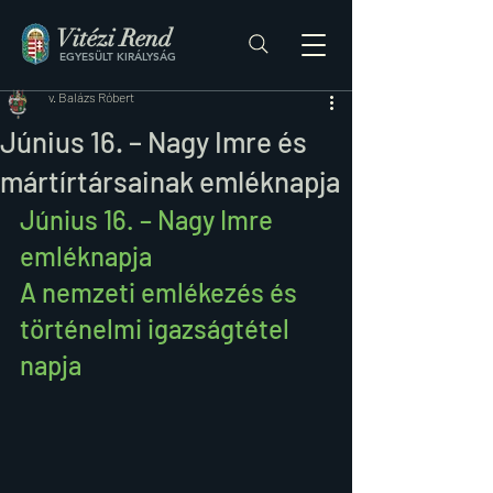
Vitézi Rend
EGYESÜLT KIRÁLYSÁG
v. Balázs Róbert
Június 16. – Nagy Imre és
mártírtársainak emléknapja
Június 16. – Nagy Imre 
emléknapja
A nemzeti emlékezés és 
történelmi igazságtétel 
napja