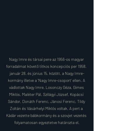
Nagy Imre és társai pere az 1956-os magyar 
forradalmat követő titkos koncepciós per 1958. 
január 28. és június 15. között, a Nagy Imre-
kormány illetve a 'Nagy Imre-csoport' ellen. A 
vádlottak Nagy Imre, Losonczy Géza, Gimes 
Miklós, Maléter Pál, Szilágyi József, Kopácsi 
Sándor, Donáth Ferenc, Jánosi Ferenc, Tildy 
Zoltán és Vásárhelyi Miklós voltak. A pert a 
Kádár vezette bábkormány és a szovjet vezetés 
folyamatosan egyeztetve határozta el.