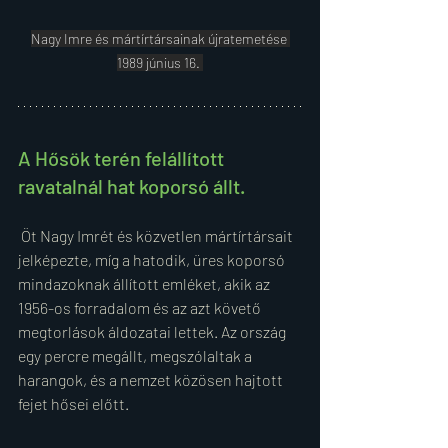
Nagy Imre és mártírtársainak újratemetése 
1989 június 16. 
A Hősök terén felállított 
ravatalnál hat koporsó állt.
 Öt Nagy Imrét és közvetlen mártírtársait 
jelképezte, míg a hatodik, üres koporsó 
mindazoknak állított emléket, akik az 
1956-os forradalom és az azt követő 
megtorlások áldozatai lettek. Az ország 
egy percre megállt, megszólaltak a 
harangok, és a nemzet közösen hajtott 
fejet hősei előtt.