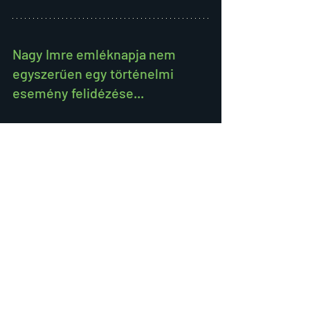
Nagy Imre emléknapja nem 
egyszerűen egy történelmi 
esemény felidézése...
figyelmeztetés is arra, hogy a szabadság, 
a nemzeti függetlenség és az emberi 
méltóság soha nem magától értetődő 
értékek. Ezekért minden nemzedéknek ki 
kell állnia, meg kell őriznie és tovább kell 
adnia azokat.