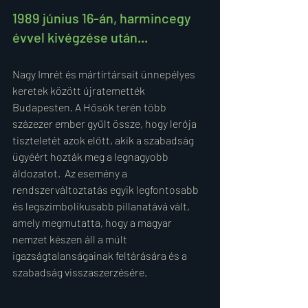
1989 június 16-án, harmincegy 
évvel kivégzése után...
Nagy Imrét és mártírtársait ünnepélyes 
keretek között újratemették 
Budapesten. A Hősök terén több 
százezer ember gyűlt össze, hogy lerója 
tiszteletét azok előtt, akik a szabadság 
ügyéért hozták meg a legnagyobb 
áldozatot.  Az esemény a 
rendszerváltoztatás egyik legfontosabb 
és legszimbolikusabb pillanatává vált, 
amely megmutatta, hogy a magyar 
nemzet készen áll a múlt 
igazságtalanságainak feltárására és a 
szabadság visszaszerzésére.