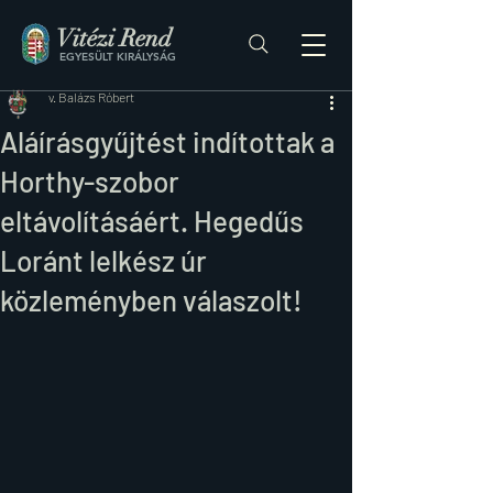
Vitézi Rend
EGYESÜLT KIRÁLYSÁG
v. Balázs Róbert
Aláírásgyűjtést indítottak a
Horthy-szobor
eltávolításáért. Hegedűs
Loránt lelkész úr
közleményben válaszolt!