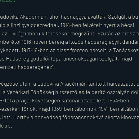
Ludovika Akadémián, ahol hadnaggyá avatták. Szolgált a bu
d a linzi gyalogezrednél. 1914-ben felvételt nyert a bécsi 
az I. világháború kitörésekor megszűnt. Ezután az orosz f
mberétől 1916 novemberéig a közös hadsereg egyik dandár
nykedett. 1917–18-ban az olasz fronton harcolt, a Tanácsköz
rös Hadsereg gödöllői főparancsnokságán szolgált, majd 
„nemzeti hadseregéhez”.
végzése után, a Ludovika Akadémián tanított harcászatot é
 a Vezérkari Főnökség hírszerző és felderítő osztályán dol
8-tól a prágai követségen katonai attasé lett. 1934-ben 
ezérkari főnök, majd 1939-ben tábornok, 1941-ben altáborn
 lett. Horthy a honvédség főparancsnokává akarta kinevezn
létre.