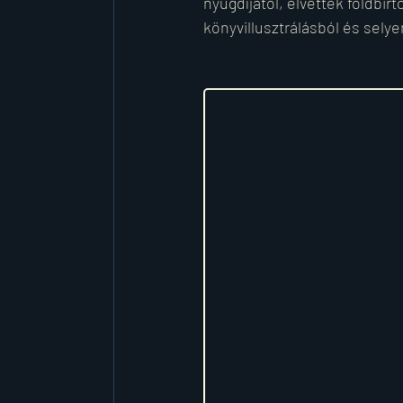
nyugdíjától, elvették földbirt
könyvillusztrálásból és sely