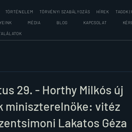
TÖRTÉNELEM
TÖRVÉNYI SZABÁLYOZÁS
HÍREK
TAGOK |
YEINK
MÉDIA
BLOG
KAPCSOLAT
KÉR
TALÁLATOK
us 29. - Horthy Milkós új
 miniszterelnöke: vitéz
zentsimoni Lakatos Géza