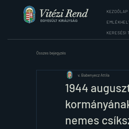
Vitézi Rend
KEZDŐLAP
EGYESÜLT KIRÁLYSÁG
EMLÉKHEL
KERESÉSI 
Összes bejegyzés
v. Babenyecz Attila
1944 auguszt
kormányának
nemes csíks