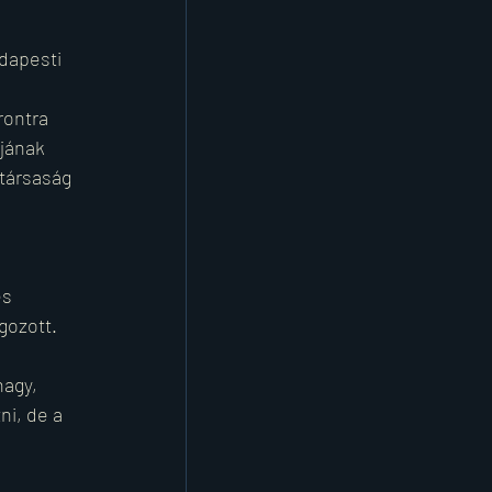
dapesti 
rontra 
jának 
társaság 
s 
gozott. 
agy, 
i, de a 