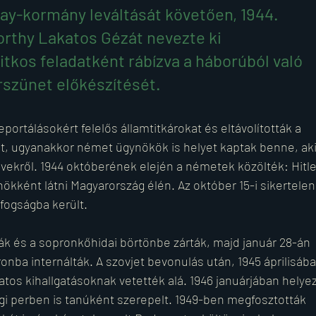
ay-kormány leváltását követően, 1944. 
rthy Lakatos Gézát nevezte ki 
itkos feladatként rábízva a háborúból való 
rszünet előkészítését. 
ortálásokért felelős államtitkárokat és eltávolították a 
at, ugyanakkor német ügynökök is helyet kaptak benne, aki
rvekről. 1944 októberének elején a németek közölték: Hitler
ökként látni Magyarország élén. Az október 15-i sikertelen 
fogságba került.
ták és a sopronkőhidai börtönbe zárták, majd január 28-án 
ba internálták. A szovjet bevonulás után, 1945 áprilisába
atos kihallgatásoknak vetették alá. 1946 januárjában helye
gi perben is tanúként szerepelt. 1949-ben megfosztották 