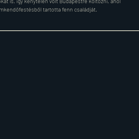
okát is, így kénytelen volt Budapestre költözni, ahol 
emkendőfestésből tartotta fenn családját.