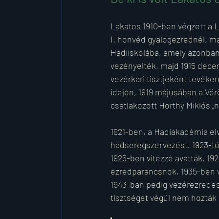
Lakatos 1910-ben végzett a 
I. honvéd gyalogezrednél, maj
Hadiiskolába, amely azonban 
vezényelték, majd 1915 dece
vezérkari tisztjeként tevéke
idején, 1919 májusában a Vö
csatlakozott Horthy Miklós 
1921-ben, a Hadiakadémia el
hadseregszervezést. 1923-tól
1925-ben vitézzé avatták, 192
ezredparancsnok, 1935-ben v
1943-ban pedig vezérezredes
tisztséget végül nem hozták 