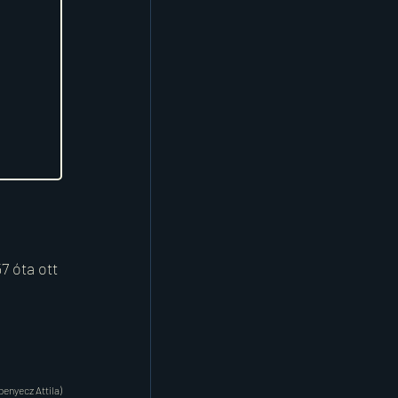
 óta ott 
benyecz Attila)