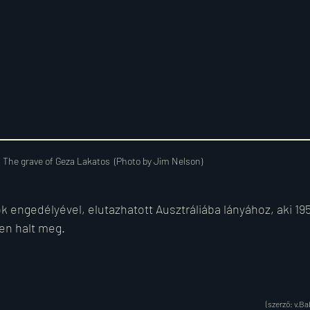
The grave of Geza Lakatos  (Photo by Jim Nelson)
 engedélyével, elutazhatott Ausztráliába lányához, aki 1957
ben halt meg.
(szerző: 
v.Ba