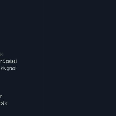
k 
 Szálasi 
kiugrási 
n 
zték 