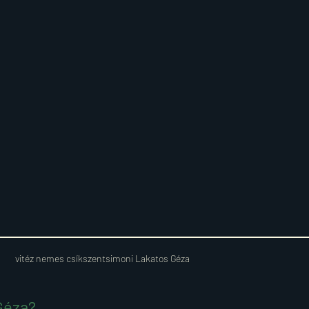
vitéz nemes csíkszentsimoni Lakatos Géza
 Géza?