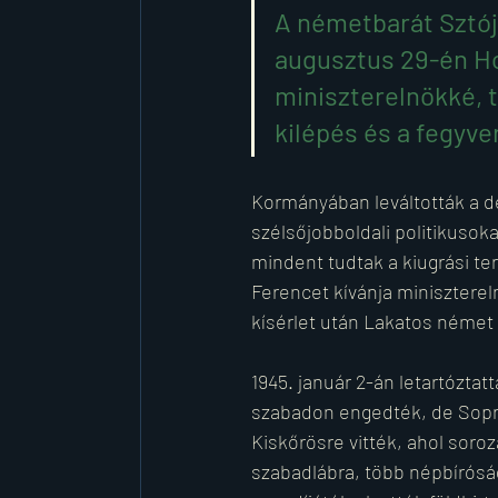
A németbarát Sztój
augusztus 29-én Ho
miniszterelnökké, t
kilépés és a fegyve
Kormányában leváltották a dep
szélsőjobboldali politikusok
mindent tudtak a kiugrási te
Ferencet kívánja minisztereln
kísérlet után Lakatos német 
1945. január 2-án letartóztat
szabadon engedték, de Sopron
Kiskőrösre vitték, ahol soroz
szabadlábra, több népbírósá